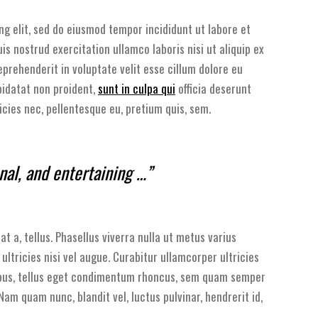
ng elit, sed do eiusmod tempor incididunt ut labore et
s nostrud exercitation ullamco laboris nisi ut aliquip ex
prehenderit in voluptate velit esse cillum dolore eu
pidatat non proident,
sunt in culpa qui
officia deserunt
icies nec, pellentesque eu, pretium quis, sem.
onal, and entertaining …”
at a, tellus. Phasellus viverra nulla ut metus varius
ltricies nisi vel augue. Curabitur ullamcorper ultricies
mpus, tellus eget condimentum rhoncus, sem quam semper
am quam nunc, blandit vel, luctus pulvinar, hendrerit id,