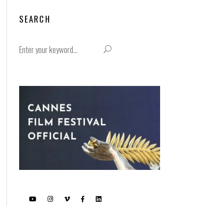
SEARCH
Search
for: