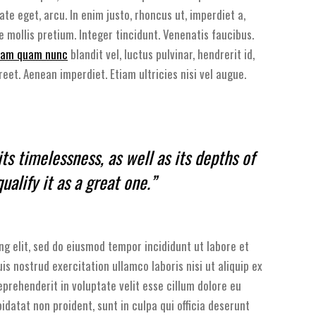
tate eget, arcu. In enim justo, rhoncus ut, imperdiet a,
e mollis pretium. Integer tincidunt. Venenatis faucibus.
am quam nunc
blandit vel, luctus pulvinar, hendrerit id,
reet. Aenean imperdiet. Etiam ultricies nisi vel augue.
 its timelessness, as well as its depths of
ualify it as a great one.”
ng elit, sed do eiusmod tempor incididunt ut labore et
s nostrud exercitation ullamco laboris nisi ut aliquip ex
eprehenderit in voluptate velit esse cillum dolore eu
idatat non proident, sunt in culpa qui officia deserunt