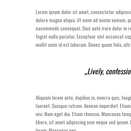
Lorem ipsum dolor sit amet, consectetur adipisci
dolore magna aliqua. Ut enim ad minim veniam, qui
eacommodo consequat. Duis aute irure dolor in re
fugiat nulla pariatur. Excepteur sint occaecat cu
mollit anim id est laborum. Donec quam felis, ultr
„Lively, confessi
Aliquam lorem ante, dapibus in, viverra quis, feugi
laoreet. Quisque rutrum. Aenean imperdiet. Etiam u
nisi. Nam eget dui. Etiam rhoncus. Maecenas te
libero, sit amet adipiscing sem neque sed ipsum. N
lorem. Maecenas nec.