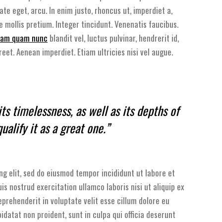
tate eget, arcu. In enim justo, rhoncus ut, imperdiet a,
e mollis pretium. Integer tincidunt. Venenatis faucibus.
am quam nunc
blandit vel, luctus pulvinar, hendrerit id,
reet. Aenean imperdiet. Etiam ultricies nisi vel augue.
 its timelessness, as well as its depths of
ualify it as a great one.”
ng elit, sed do eiusmod tempor incididunt ut labore et
s nostrud exercitation ullamco laboris nisi ut aliquip ex
eprehenderit in voluptate velit esse cillum dolore eu
idatat non proident, sunt in culpa qui officia deserunt