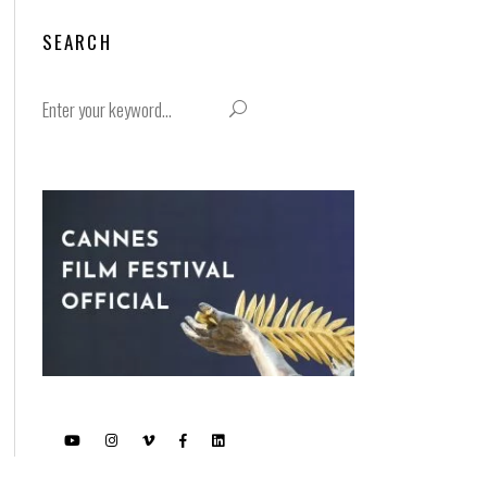
SEARCH
Search
for: