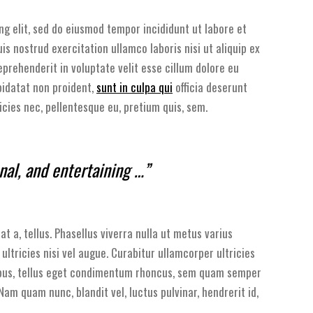
ng elit, sed do eiusmod tempor incididunt ut labore et
s nostrud exercitation ullamco laboris nisi ut aliquip ex
prehenderit in voluptate velit esse cillum dolore eu
pidatat non proident,
sunt in culpa qui
officia deserunt
icies nec, pellentesque eu, pretium quis, sem.
onal, and entertaining …”
at a, tellus. Phasellus viverra nulla ut metus varius
ltricies nisi vel augue. Curabitur ullamcorper ultricies
mpus, tellus eget condimentum rhoncus, sem quam semper
am quam nunc, blandit vel, luctus pulvinar, hendrerit id,