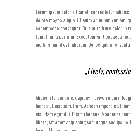
Lorem ipsum dolor sit amet, consectetur adipisci
dolore magna aliqua. Ut enim ad minim veniam, qui
eacommodo consequat. Duis aute irure dolor in re
fugiat nulla pariatur. Excepteur sint occaecat cu
mollit anim id est laborum. Donec quam felis, ultr
„Lively, confessi
Aliquam lorem ante, dapibus in, viverra quis, feugi
laoreet. Quisque rutrum. Aenean imperdiet. Etiam u
nisi. Nam eget dui. Etiam rhoncus. Maecenas te
libero, sit amet adipiscing sem neque sed ipsum. N
lorem. Maecenas nec.