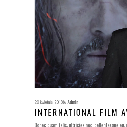
20 kwietnia, 2018
by
Admin
INTERNATIONAL FILM 
Donec quam felis, ultricies nec, pellentesque eu,